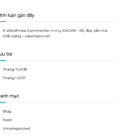
ình luận gần đây
A WordPress Commenter
trong
XIAOMI – Rẻ, đẹp, bền mà
chất lượng – xiaomipro.net
ưu trữ
Tháng 11 2018
Tháng 1 2017
anh mục
Blog
Food
Uncategorized