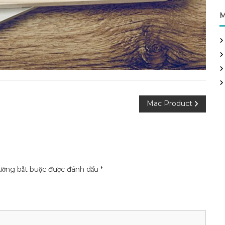
M
Mac Product
ường bắt buộc được đánh dấu
*