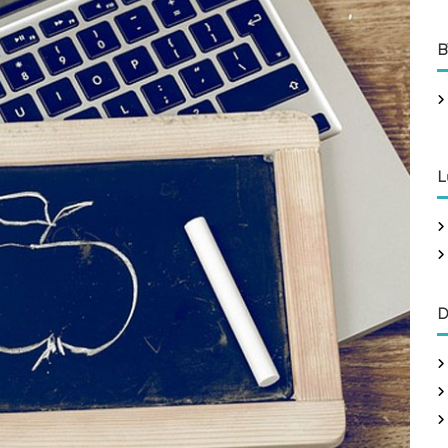
B
L
D