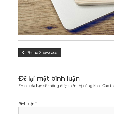
Đ
iPhone Showcase
i
ề
Để lại một bình luận
u
Email của bạn sẽ không được hiển thị công khai.
Các tr
h
Bình luận
*
ư