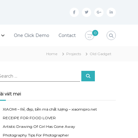
f
t
g
l
a
w
o
i
c
i
o
n
0
One Click Demo
Contact
e
t
g
k
b
t
l
e
Home
Projects
Old Gadget
o
e
e
d
o
r
p
i
S
k
l
n
e
a
u
r
c
ài viết mới
h
s
XIAOMI – Rẻ, đẹp, bền mà chất lượng – xiaomipro.net
RECEIPE FOR FOOD LOVER
Artistic Drawing Of Girl Has Gone Away
Photography Tips For Photographer